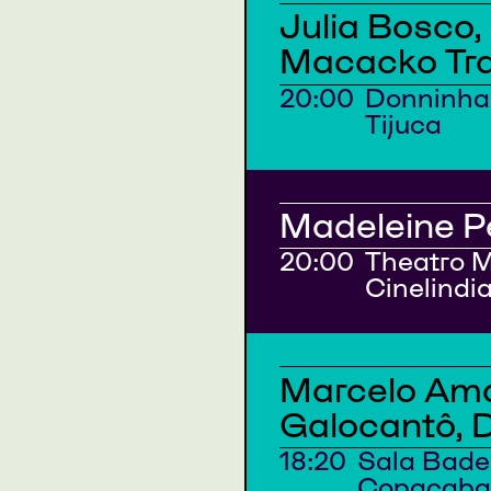
Julia Bosco
Macacko Tr
20:00
Donninha 
Tijuca
Madeleine Pe
20:00
Theatro M
Cinelindi
Marcelo Ama
Galocantô, D
18:20
Sala Bade
Copacaba