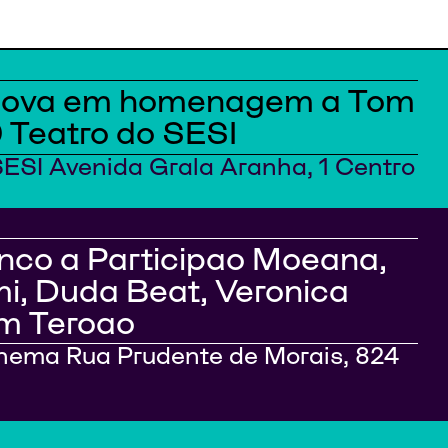
ova em homenagem a Tom
 Teatro do SESI
SESI Avenida Grala Aranha, 1 Centro
anco a Participao Moeana,
i, Duda Beat, Veronica
m Teroao
anema Rua Prudente de Morais, 824