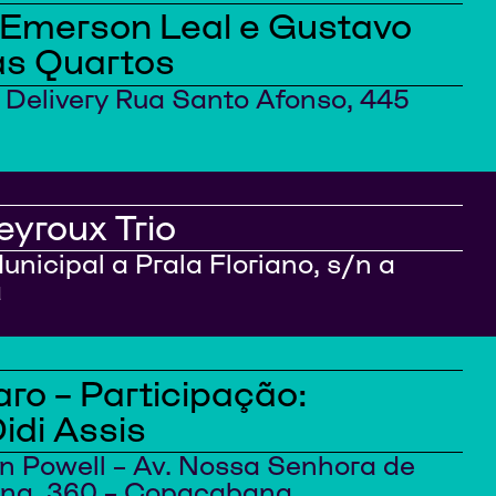
, Emerson Leal e Gustavo
as Quartos
Delivery Rua Santo Afonso, 445
yroux Trio
unicipal a Prala Floriano, s/n a
a
ro – Participação:
idi Assis
n Powell – Av. Nossa Senhora de
na, 360 – Copacabana