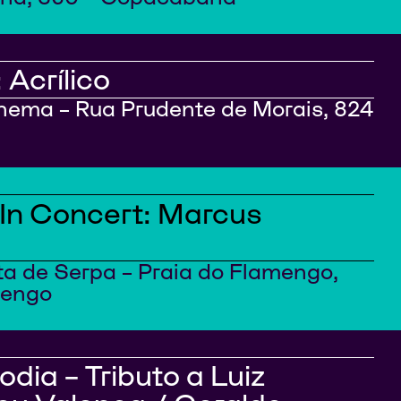
 Acrílico
anema – Rua Prudente de Morais, 824
In Concert: Marcus
ta de Serpa – Praia do Flamengo,
mengo
dia – Tributo a Luiz