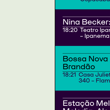
Nina Becker:
18:20
Teatro Ip
– Ipanema
Bossa Nova 
Brandão
18:21
Casa Julie
340 – Fla
Estação Melo